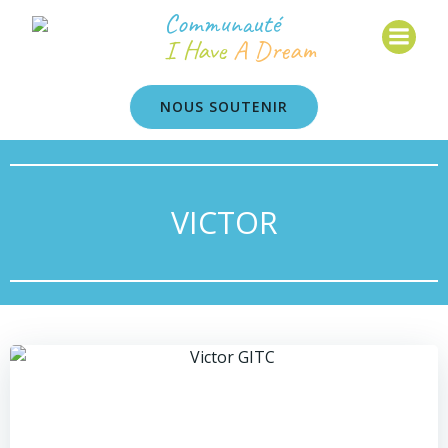
Communauté
I Have
A Dream
NOUS SOUTENIR
VICTOR