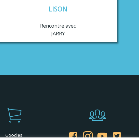
LISON
Rencontre avec
JARRY
Goodies